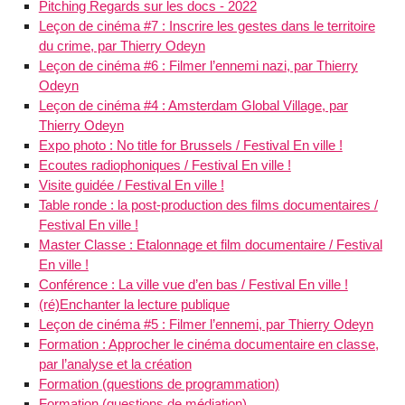
Pitching Regards sur les docs - 2022
Leçon de cinéma #7 : Inscrire les gestes dans le territoire
du crime, par Thierry Odeyn
Leçon de cinéma #6 : Filmer l’ennemi nazi, par Thierry
Odeyn
Leçon de cinéma #4 : Amsterdam Global Village, par
Thierry Odeyn
Expo photo : No title for Brussels / Festival En ville !
Ecoutes radiophoniques / Festival En ville !
Visite guidée / Festival En ville !
Table ronde : la post-production des films documentaires /
Festival En ville !
Master Classe : Etalonnage et film documentaire / Festival
En ville !
Conférence : La ville vue d’en bas / Festival En ville !
(ré)Enchanter la lecture publique
Leçon de cinéma #5 : Filmer l’ennemi, par Thierry Odeyn
Formation : Approcher le cinéma documentaire en classe,
par l’analyse et la création
Formation (questions de programmation)
Formation (questions de médiation)