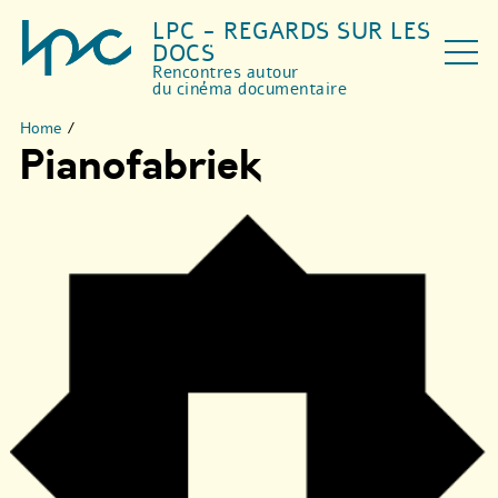
LPC - REGARDS SUR LES
DOCS
Rencontres autour
du cinéma documentaire
Home
/
Pianofabriek