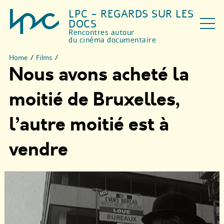
LPC - REGARDS SUR LES
DOCS
Rencontres autour
du cinéma documentaire
Home
/
Films
/
Nous avons acheté la
moitié de Bruxelles,
l’autre moitié est à
vendre