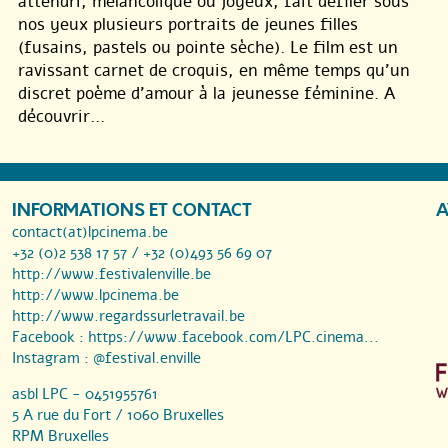
attendri, mélancolique ou joyeux, fait défiler sous
nos yeux plusieurs portraits de jeunes filles
(fusains, pastels ou pointe sèche). Le film est un
ravissant carnet de croquis, en même temps qu’un
discret poème d’amour à la jeunesse féminine. A
découvrir...
INFORMATIONS ET CONTACT
A
contact(at)lpcinema.be
+32 (0)2 538 17 57 / +32 (0)493 56 69 07
http://www.festivalenville.be
http://www.lpcinema.be
http://www.regardssurletravail.be
Facebook :
https://www.facebook.com/LPC.cinema...
Instagram :
@festival.enville
asbl LPC - 0451955761
5 A rue du Fort / 1060 Bruxelles
RPM Bruxelles