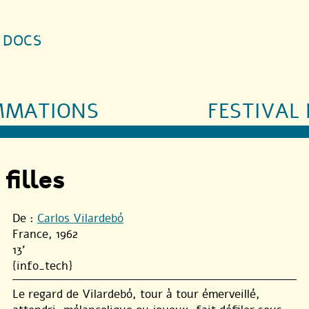
S DOCS
MMATIONS
FESTIVAL 
filles
De :
Carlos Vilardebó
France, 1962
13'
{info_tech}
Le regard de Vilardebó, tour à tour émerveillé,