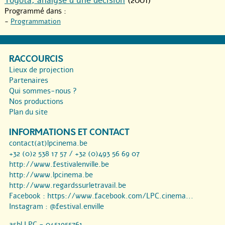
Toyota, analyse d’une décision
(2001)
Programmé dans :
-
Programmation
RACCOURCIS
Lieux de projection
Partenaires
Qui sommes-nous ?
Nos productions
Plan du site
INFORMATIONS ET CONTACT
contact(at)lpcinema.be
+32 (0)2 538 17 57 / +32 (0)493 56 69 07
http://www.festivalenville.be
http://www.lpcinema.be
http://www.regardssurletravail.be
Facebook :
https://www.facebook.com/LPC.cinema...
Instagram :
@festival.enville
asbl LPC - 0451955761