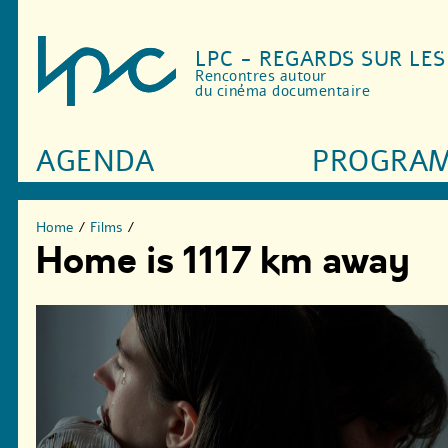
LPC - REGARDS SUR LE
Rencontres autour
du cinéma documentaire
AGENDA
PROGRA
Home
/
Films
/
Home is 1117 km away