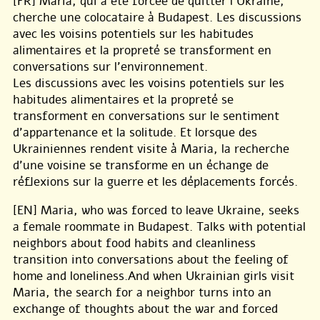
[FR] Maria, qui a été forcée de quitter l’Ukraine,
cherche une colocataire à Budapest. Les discussions
avec les voisins potentiels sur les habitudes
alimentaires et la propreté se transforment en
conversations sur l’environnement.
Les discussions avec les voisins potentiels sur les
habitudes alimentaires et la propreté se
transforment en conversations sur le sentiment
d’appartenance et la solitude. Et lorsque des
Ukrainiennes rendent visite à Maria, la recherche
d’une voisine se transforme en un échange de
réflexions sur la guerre et les déplacements forcés.
[EN] Maria, who was forced to leave Ukraine, seeks
a female roommate in Budapest. Talks with potential
neighbors about food habits and cleanliness
transition into conversations about the feeling of
home and loneliness.And when Ukrainian girls visit
Maria, the search for a neighbor turns into an
exchange of thoughts about the war and forced