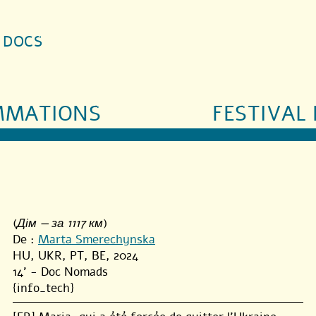
S DOCS
MMATIONS
FESTIVAL 
(
Дім — за 1117 км
)
De :
Marta Smerechynska
HU, UKR, PT, BE, 2024
14' - Doc Nomads
{info_tech}