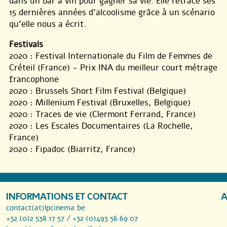
dans un bar à vin pour gagner sa vie. Elle retrace ses
15 dernières années d’alcoolisme grâce à un scénario
qu’elle nous a écrit.
Festivals
2020 : Festival Internationale du Film de Femmes de
Créteil (France) - Prix INA du meilleur court métrage
francophone
2020 : Brussels Short Film Festival (Belgique)
2020 : Millenium Festival (Bruxelles, Belgique)
2020 : Traces de vie (Clermont Ferrand, France)
2020 : Les Escales Documentaires (La Rochelle,
France)
2020 : Fipadoc (Biarritz, France)
INFORMATIONS ET CONTACT
A
contact(at)lpcinema.be
+32 (0)2 538 17 57 / +32 (0)493 56 69 07