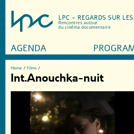
LPC - REGARDS SUR LE
Rencontres autour
du cinéma documentaire
AGENDA
PROGRA
Home
/
Films
/
Int.Anouchka-nuit