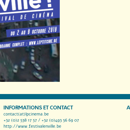
INFORMATIONS ET CONTACT
A
contact(at)lpcinema.be
+32 (0)2 538 17 57 / +32 (0)493 56 69 07
http://www.festivalenville.be