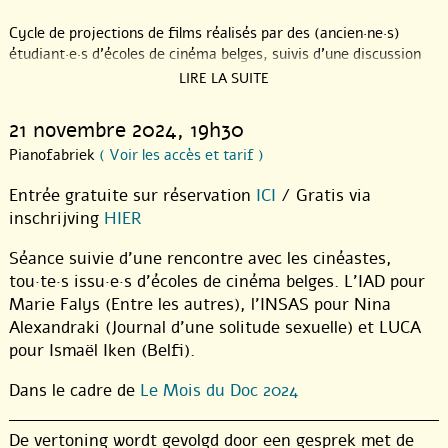
Cycle de projections de films réalisés par des (ancien·ne·s)
étudiant·e·s d’écoles de cinéma belges, suivis d’une discussion
bilingue avec les cinéastes autour de leurs pratiques. Les
LIRE LA SUITE
séances (sous-titrés en NL ou FR, en fonction de la langue du
film) ont lieu tous les derniers jeudis du mois, sauf exception,
21 novembre 2024
, 19h30
tous les deux mois au Pianofabriek à Saint-Gilles.
Pianofabriek
( Voir les accès et tarif )
Een reeks vertoningen van afstudeerfilms uit Belgische
Entrée gratuite sur réservation
ICI
/ Gratis via
filmscholen, gevolgd door een tweetalige uitwisseling met de
inschrijving
HIER
filmma.a.k.st.ers over hun artistieke praktijk. De vertoningen,
die telkens NL of FR ondertiteld zijn (afhankelijk van de taal van
Séance suivie d’une rencontre avec les cinéastes,
de film), worden om de twee maand georganiseerd op de
tou·te·s issu·e·s d’écoles de cinéma belges. L’IAD pour
laatste donderdag van de maand in de Pianofabriek in Sint-
Marie Falys (Entre les autres), l’INSAS pour Nina
Gillis.
Alexandraki (Journal d’une solitude sexuelle) et LUCA
pour Ismaël Iken (Belfi).
Dans le cadre de
Le Mois du Doc 2024
De vertoning wordt gevolgd door een gesprek met de