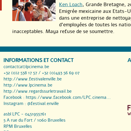
Ken Loach
, Grande Bretagne, 
Emigrée mexicaine aux Etats-U
dans une entreprise de nettoyag
d’employées de toutes les nation
inacceptables. Maya refuse de se soumettre.
INFORMATIONS ET CONTACT
A
contact(at)lpcinema.be
+32 (0)2 538 17 57 / +32 (0)493 56 69 07
http://www.festivalenville.be
http://www.lpcinema.be
http://www.regardssurletravail.be
Facebook :
https://www.facebook.com/LPC.cinema...
Instagram :
@festival.enville
asbl LPC - 0451955761
5 A rue du Fort / 1060 Bruxelles
RPM Bruxelles