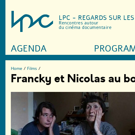
LPC - REGARDS SUR LE
Rencontres autour
du cinéma documentaire
AGENDA
PROGRA
Home
/
Films
/
Francky et Nicolas au bo