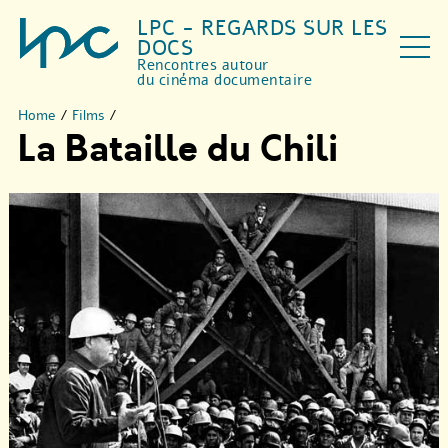
LPC - REGARDS SUR LES
DOCS
Rencontres autour
du cinéma documentaire
Home
/
Films
/
La Bataille du Chili