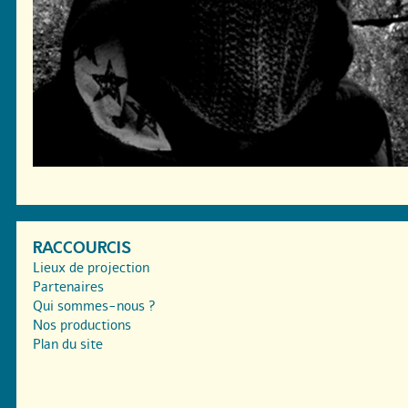
RACCOURCIS
Lieux de projection
Partenaires
Qui sommes-nous ?
Nos productions
Plan du site