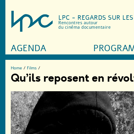
LPC - REGARDS SUR LE
Rencontres autour
du cinéma documentaire
AGENDA
PROGRA
Home
/
Films
/
Qu’ils reposent en révo