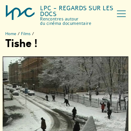
LPC - REGARDS SUR LES
DOCS
Rencontres autour
du cinéma documentaire
Home
/
Films
/
Tishe !