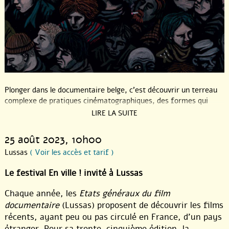
Plonger dans le documentaire belge, c’est découvrir un terreau
complexe de pratiques cinématographiques, des formes qui
racontent l’insoumission de la pensée, des cinéastes qui se
LIRE LA SUITE
laissent porter par leurs intuitions et fabriquent de nouveaux
récits.
25 août 2023
, 10h00
Faux désordre et vrai plaisir de la musique, avec
Rage
, pour une
Lussas
( Voir les accès et tarif )
histoire de l’Acid Techno. Jeux et violence de la langue, qui nous
Le festival En ville ! invité à Lussas
lie, ou nous sépare -
By the Throat
ou
Hit Him on the Head with
a Hard Heavy Hammer
(don’t hit him on the head with a hard
Chaque année, les
Etats généraux du film
heavy hammer d’ailleurs, ça fait mal). Statues déboulonnées, il
documentaire
(Lussas) proposent de découvrir les films
est temps, par la poétesse Marie Paule Mugeni dans
Speech for
a melting Statue
ou mises à distance par 2 amies solidaires (
récents, ayant peu ou pas circulé en France, d’un pays
Les prières de Delphine
). Se cogner l’histoire coloniale et sa
étranger. Pour sa trente-cinquième édition, la