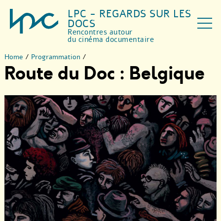
LPC - REGARDS SUR LES
DOCS
Rencontres autour
du cinéma documentaire
Home
/
Programmation
/
Route du Doc : Belgique