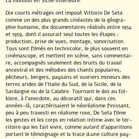
La moisson en Sicile intérieure.
Dix courts métrages ont imposé Vittorio De Seta
comme un des plus grands cinéastes de la géogra-
phie humaine, dix documentaires réalisés entre 1954
et 1959, dont il assurait seul toutes les étapes :
production, prise de vues, montage, sonorisation.
Tous sont filmés en technicolor, le plus souvent en
cinémascope, et mettent en scène, sans commentai-
re, accompagnés seulement des bruits du travail
ancestral et des mélodies des chants populaires,
pêcheurs, bergers, paysans et ouvriers mineurs des
terres arides de l’Italie du Sud, de la Sicile, de la
Sardaigne ou de la Calabre. Tournant le dos au fol-
klore, à l’anecdote, au décoratif qui, dans ces
années-là, caractérisaient le néoréalisme finissant,
peu à peu travesti en réalisme rose, De Seta filme
les gestes et les corps en relation intime avec le ter-
ritoire qui les fait vivre, comme autant d’apparitions
portant le témoignage et la trace d‚une culture pay-