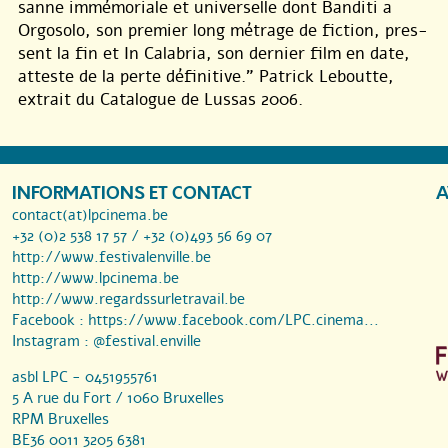
sanne immémoriale et universelle dont Banditi a
Orgosolo, son premier long métrage de fiction, pres-
sent la fin et In Calabria, son dernier film en date,
atteste de la perte définitive.” Patrick Leboutte,
extrait du Catalogue de Lussas 2006.
INFORMATIONS ET CONTACT
A
contact(at)lpcinema.be
+32 (0)2 538 17 57 / +32 (0)493 56 69 07
http://www.festivalenville.be
http://www.lpcinema.be
http://www.regardssurletravail.be
Facebook :
https://www.facebook.com/LPC.cinema...
Instagram :
@festival.enville
asbl LPC - 0451955761
5 A rue du Fort / 1060 Bruxelles
RPM Bruxelles
BE36 0011 3205 6381