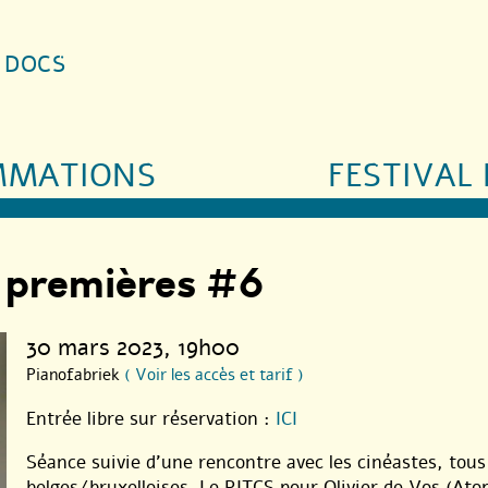
S DOCS
MMATIONS
FESTIVAL 
s premières #6
30 mars 2023
, 19h00
Pianofabriek
( Voir les accès et tarif )
Entrée libre sur réservation :
ICI
Séance suivie d’une rencontre avec les cinéastes, tous 
belges/bruxelloises. Le RITCS pour Olivier de Vos (Ato