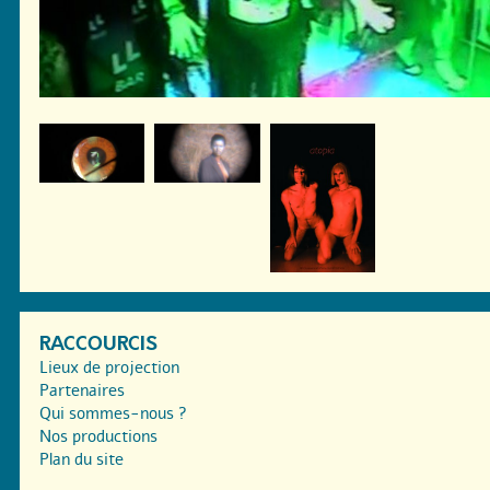
RACCOURCIS
Lieux de projection
Partenaires
Qui sommes-nous ?
Nos productions
Plan du site