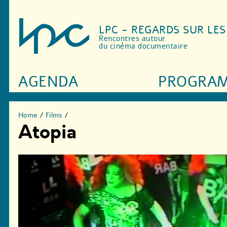
LPC - REGARDS SUR LE
Rencontres autour
du cinéma documentaire
AGENDA
PROGRA
Home
/
Films
/
Atopia