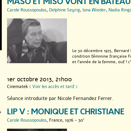
MASO ET MISO VONT EN BATEAU
Carole Roussopoulos
,
Delphine Seyrig
,
Iona Wieder
,
Nadia Ring
Le 30 décembre 1975, Bernard Pi
condition féminine française F
et l’année de la femme, ouf ! c’e
1er octobre 2013
, 21h00
Cinematek
( Voir les accès et tarif )
Séance introduite par Nicole Fernandez Ferrer.
LIP V : MONIQUE ET CHRISTIANE
s
Carole Roussopoulos
, France, 1976 - 30'