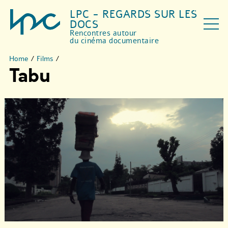
LPC - REGARDS SUR LES
DOCS
Rencontres autour
du cinéma documentaire
Home
/
Films
/
Tabu