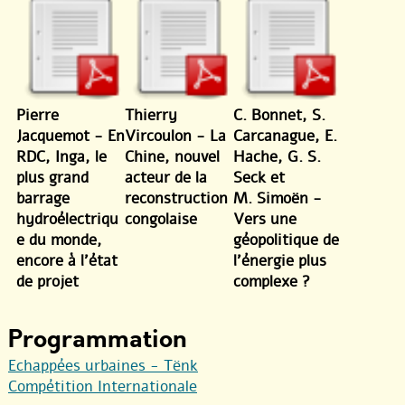
Pierre
Thierry
C. Bonnet, S.
Jacquemot - En
Vircoulon - La
Carcanague, E.
RDC, Inga, le
Chine, nouvel
Hache, G. S.
plus grand
acteur de la
Seck et
barrage
reconstruction
M. Simoën -
hydroélectriqu
congolaise
Vers une
e du monde,
géopolitique de
encore à l’état
l’énergie plus
de projet
complexe ?
Programmation
Echappées urbaines - Tënk
Compétition Internationale