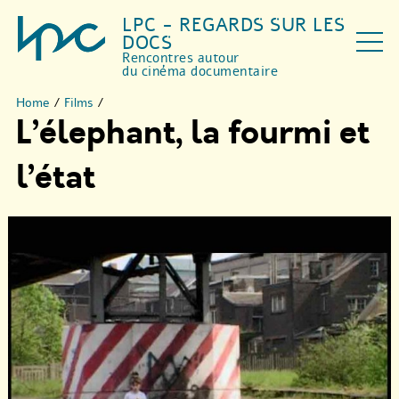
LPC - REGARDS SUR LES
DOCS
Rencontres autour
du cinéma documentaire
Home
/
Films
/
L’élephant, la fourmi et
l’état