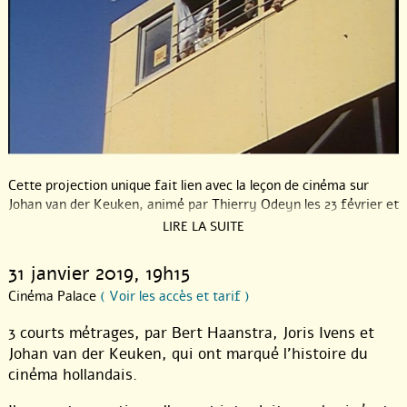
Cette projection unique fait lien avec la leçon de cinéma sur
Johan van der Keuken, animé par Thierry Odeyn les 23 février et
6 avril 2019.
LIRE LA SUITE
Séance organisée en partenariat avec la
Cinémathèque de la
31 janvier 2019
, 19h15
Fédération Wallonie-Bruxelles
et le
Cinéma Palace
Cinéma Palace
( Voir les accès et tarif )
3 courts métrages, par Bert Haanstra, Joris Ivens et
Johan van der Keuken, qui ont marqué l’histoire du
cinéma hollandais.