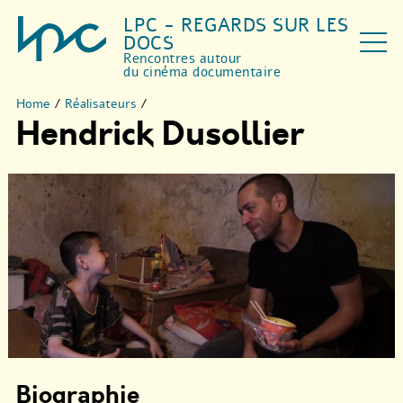
LPC - REGARDS SUR LES
DOCS
Rencontres autour
du cinéma documentaire
Home
/
Réalisateurs
/
Hendrick Dusollier
Biographie