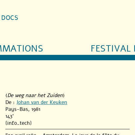
S DOCS
MMATIONS
FESTIVAL 
(
De weg naar het Zuiden
)
De :
Johan van der Keuken
Pays-Bas, 1981
143'
{info_tech}