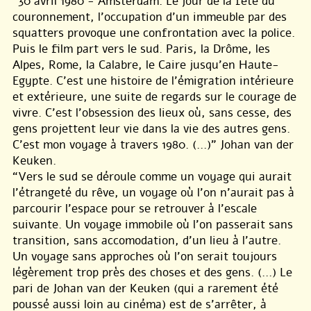
"30 avril 1980 - Amsterdam. Le jour de la fête du
couronnement, l’occupation d’un immeuble par des
squatters provoque une confrontation avec la police.
Puis le film part vers le sud. Paris, la Drôme, les
Alpes, Rome, la Calabre, le Caire jusqu’en Haute-
Egypte. C’est une histoire de l’émigration intérieure
et extérieure, une suite de regards sur le courage de
vivre. C’est l’obsession des lieux où, sans cesse, des
gens projettent leur vie dans la vie des autres gens.
C’est mon voyage à travers 1980. (...)" Johan van der
Keuken.
“Vers le sud se déroule comme un voyage qui aurait
l’étrangeté du rêve, un voyage où l’on n’aurait pas à
parcourir l’espace pour se retrouver à l’escale
suivante. Un voyage immobile où l’on passerait sans
transition, sans accomodation, d’un lieu à l’autre.
Un voyage sans approches où l’on serait toujours
légèrement trop près des choses et des gens. (...) Le
pari de Johan van der Keuken (qui a rarement été
poussé aussi loin au cinéma) est de s’arrêter, à