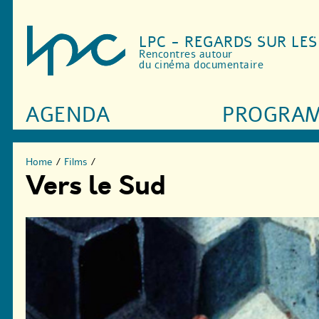
LPC - REGARDS SUR LE
Rencontres autour
du cinéma documentaire
AGENDA
PROGRA
Home
/
Films
/
Vers le Sud