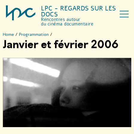
LPC - REGARDS SUR LES
DOCS
Rencontres autour
du cinéma documentaire
Home
/
Programmation
/
Janvier et février 2006