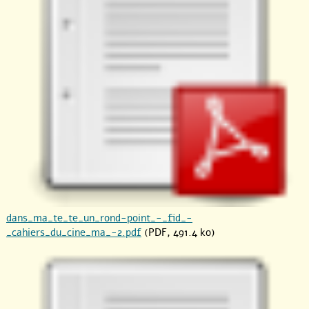
dans_ma_te_te_un_rond-point_-_fid_-
_cahiers_du_cine_ma_-2.pdf
(PDF, 491.4 ko)