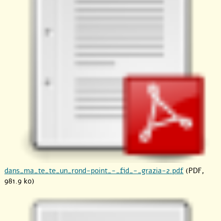
dans_ma_te_te_un_rond-point_-_fid_-_grazia-2.pdf
(PDF,
981.9 ko)