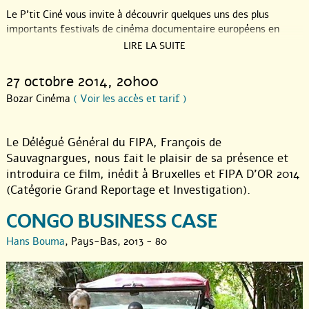
Le P’tit Ciné vous invite à découvrir quelques uns des plus
importants festivals de cinéma documentaire européens en
présence de leur directeur artistique ou programmateur.
LIRE LA SUITE
L’occasion de les rencontrer et de découvrir un film marquant de
leur sélection précédente qu’ils souhaitent partager avec vous.
27 octobre 2014
, 20h00
Bozar Cinéma
( Voir les accès et tarif )
Le Délégué Général du FIPA, François de
Sauvagnargues, nous fait le plaisir de sa présence et
introduira ce film, inédit à Bruxelles et FIPA D’OR 2014
(Catégorie Grand Reportage et Investigation).
CONGO BUSINESS CASE
Hans Bouma
, Pays-Bas, 2013 - 80