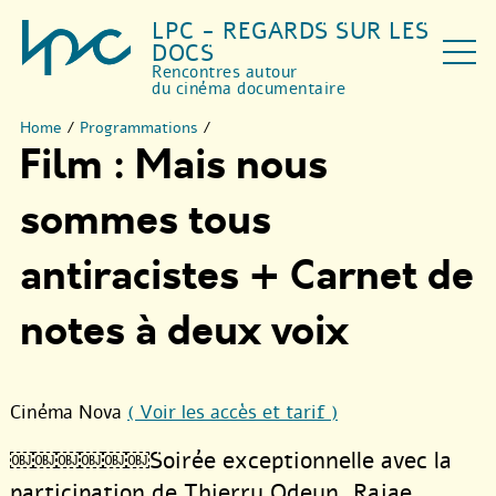
LPC - REGARDS SUR LES
DOCS
Rencontres autour
du cinéma documentaire
Home
/
Programmations
/
Film : Mais nous
sommes tous
antiracistes + Carnet de
notes à deux voix
Cinéma Nova
( Voir les accès et tarif )
￼￼￼￼￼￼Soirée exceptionnelle avec la
participation de Thierry Odeyn, Rajae