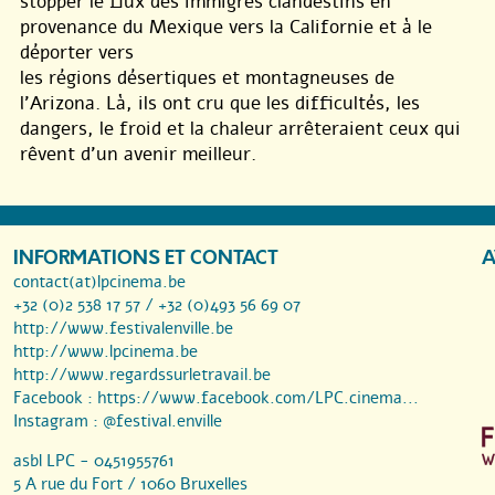
stopper le flux des immigrés clandestins en
provenance du Mexique vers la Californie et à le
déporter vers
les régions désertiques et montagneuses de
l’Arizona. Là, ils ont cru que les difficultés, les
dangers, le froid et la chaleur arrêteraient ceux qui
rêvent d’un avenir meilleur.
INFORMATIONS ET CONTACT
A
contact(at)lpcinema.be
+32 (0)2 538 17 57 / +32 (0)493 56 69 07
http://www.festivalenville.be
http://www.lpcinema.be
http://www.regardssurletravail.be
Facebook :
https://www.facebook.com/LPC.cinema...
Instagram :
@festival.enville
asbl LPC - 0451955761
5 A rue du Fort / 1060 Bruxelles