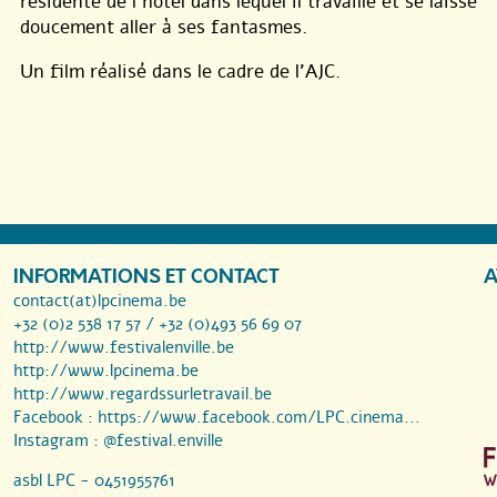
résidente de l’hôtel dans lequel il travaille et se laisse
doucement aller à ses fantasmes.
Un film réalisé dans le cadre de l’AJC.
INFORMATIONS ET CONTACT
A
contact(at)lpcinema.be
+32 (0)2 538 17 57 / +32 (0)493 56 69 07
http://www.festivalenville.be
http://www.lpcinema.be
http://www.regardssurletravail.be
Facebook :
https://www.facebook.com/LPC.cinema...
Instagram :
@festival.enville
asbl LPC - 0451955761