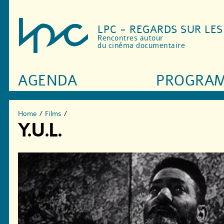
LPC - REGARDS SUR LE
Rencontres autour
du cinéma documentaire
AGENDA
PROGRA
Home
/
Films
/
Y.U.L.