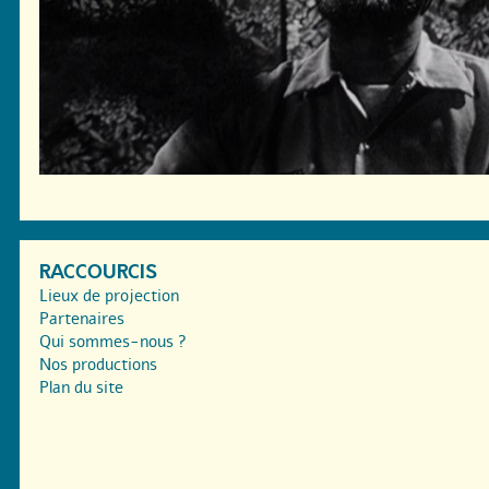
RACCOURCIS
Lieux de projection
Partenaires
Qui sommes-nous ?
Nos productions
Plan du site