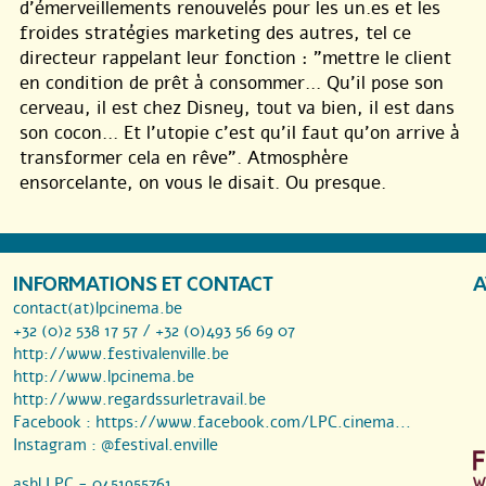
d’émerveillements renouvelés pour les un.es et les
froides stratégies marketing des autres, tel ce
directeur rappelant leur fonction : "mettre le client
en condition de prêt à consommer… Qu’il pose son
cerveau, il est chez Disney, tout va bien, il est dans
son cocon… Et l’utopie c’est qu’il faut qu’on arrive à
transformer cela en rêve". Atmosphère
ensorcelante, on vous le disait. Ou presque.
INFORMATIONS ET CONTACT
A
contact(at)lpcinema.be
+32 (0)2 538 17 57 / +32 (0)493 56 69 07
http://www.festivalenville.be
http://www.lpcinema.be
http://www.regardssurletravail.be
Facebook :
https://www.facebook.com/LPC.cinema...
Instagram :
@festival.enville
asbl LPC - 0451955761