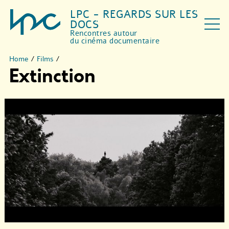
LPC - REGARDS SUR LES
DOCS
Rencontres autour
du cinéma documentaire
Home
/
Films
/
Extinction