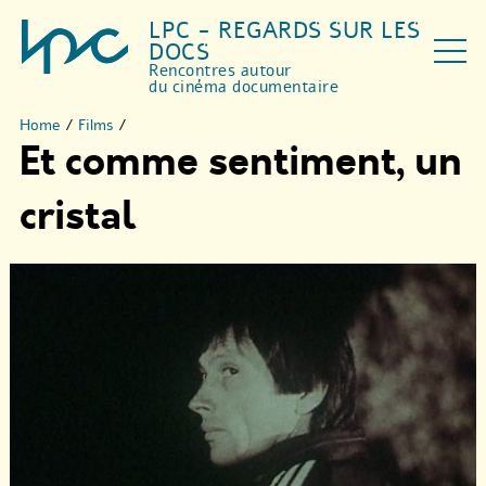
LPC - REGARDS SUR LES
DOCS
Rencontres autour
du cinéma documentaire
Home
/
Films
/
Et comme sentiment, un
cristal