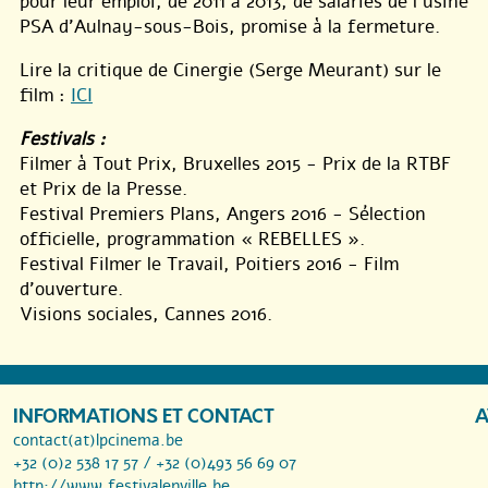
pour leur emploi, de 2011 à 2013, de salariés de l’usine
PSA d’Aulnay-sous-Bois, promise à la fermeture.
Lire la critique de Cinergie (Serge Meurant) sur le
film :
ICI
Festivals :
Filmer à Tout Prix, Bruxelles 2015 - Prix de la RTBF
et Prix de la Presse.
Festival Premiers Plans, Angers 2016 - Sélection
officielle, programmation « REBELLES ».
Festival Filmer le Travail, Poitiers 2016 - Film
d’ouverture.
Visions sociales, Cannes 2016.
INFORMATIONS ET CONTACT
A
contact(at)lpcinema.be
+32 (0)2 538 17 57 / +32 (0)493 56 69 07
http://www.festivalenville.be