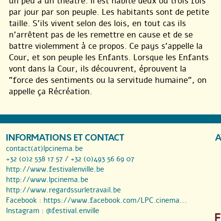
un peu à un théatre. Il est habité deux ou trois fois
par jour par son peuple. Les habitants sont de petite
taille. S’ils vivent selon des lois, en tout cas ils
n’arrêtent pas de les remettre en cause et de se
battre violemment à ce propos. Ce pays s’appelle la
Cour, et son peuple les Enfants. Lorsque les Enfants
vont dans la Cour, ils découvrent, éprouvent la
"force des sentiments ou la servitude humaine", on
appelle ça Récréation.
INFORMATIONS ET CONTACT
A
contact(at)lpcinema.be
+32 (0)2 538 17 57 / +32 (0)493 56 69 07
http://www.festivalenville.be
http://www.lpcinema.be
http://www.regardssurletravail.be
Facebook :
https://www.facebook.com/LPC.cinema...
Instagram :
@festival.enville