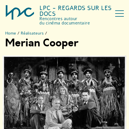
LPC - REGARDS SUR LES
DOCS
Rencontres autour
du cinéma documentaire
Home
/
Réalisateurs
/
Merian Cooper