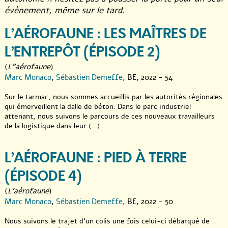
tard.
évènement, même sur le tard.
Autres séances publiques :
L’AÉROFAUNE : LES MAÎTRES DE
*Le 16 avril à 18h au Cinéma NOVA - épisodes 1 et 6
*Le 24 avril à 18h00 DK - épisode 3
L’ENTREPÔT (ÉPISODE 2)
*Le 26 avril à 19h la librairie Par Chemins - épisode 5
(
L"aérofaune
)
Marc Monaco
,
Sébastien Demeffe
, BE, 2022 - 54
Sur le tarmac, nous sommes accueillis par les autorités régionales
qui émerveillent la dalle de béton. Dans le parc industriel
attenant, nous suivons le parcours de ces nouveaux travailleurs
de la logistique dans leur (...)
L’AÉROFAUNE : PIED À TERRE
(ÉPISODE 4)
(
L'aérofaune
)
Marc Monaco
,
Sébastien Demeffe
, BE, 2022 - 50
Nous suivons le trajet d’un colis une fois celui-ci débarqué de