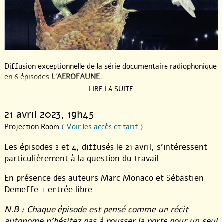
Diffusion exceptionnelle de la série documentaire radiophonique
en 6 épisodes
L’AEROFAUNE.
LIRE LA SUITE
Sur les hauteurs de la vallée, la nuit se remplit de nouveaux
bruits. Les peuples de l’aérofaune se font entendre. En l’espace
21 avril 2023
, 19h45
de 30 ans, la base militaire de Bierset est devenue « Liège
Airport », un aéroport de marchandise, ouvert 24 heures sur 24
Projection Room
( Voir les accès et tarif )
et 7 jours sur 7. Nous partons arpenter le terrain, capter les
Les épisodes 2 et 4, diffusés le 21 avril, s’intéressent
murmures, les désirs, les grincements et les tumultes qu’un
aéroport fait naître. A force de questionner les riverains, de
particulièrement à la question du travail.
frayer avec le transit de fret et les oiseaux migrateurs,
En présence des auteurs Marc Monaco et Sébastien
d’écouter le va-et-vient des fantômes du passé et les futures
plein de promesses, l’étrange chœur de cette faune apparaît.
Demeffe + entrée libre
Chaque épisode est pensé comme un récit autonome n’hésitez
N.B : Chaque épisode est pensé comme un récit
pas à pousser la porte pour un seul évènement, même sur le
autonome n’hésitez pas à pousser la porte pour un seul