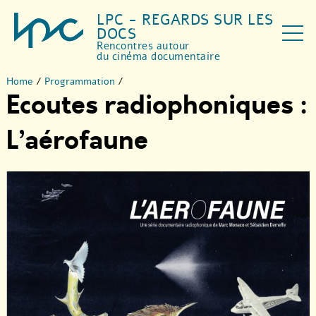
LPC - REGARDS SUR LES
DOCS
Rencontres autour
du cinéma documentaire
Home
/
Programmation
/
Ecoutes radiophoniques :
L’aérofaune