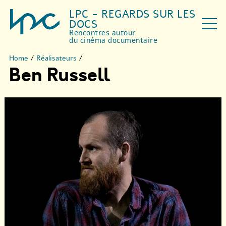
LPC - REGARDS SUR LES
DOCS
Rencontres autour
du cinéma documentaire
Home
/
Réalisateurs
/
Ben Russell