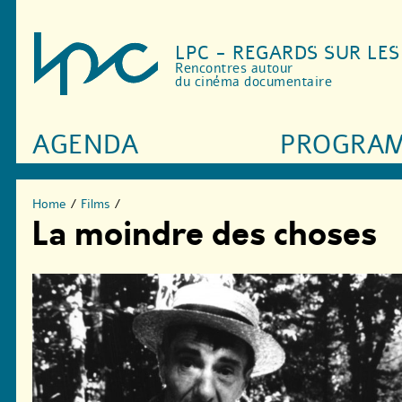
LPC - REGARDS SUR LE
Rencontres autour
du cinéma documentaire
AGENDA
PROGRA
Home
/
Films
/
La moindre des choses