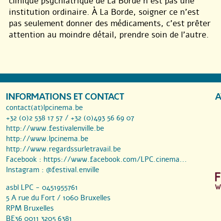
clinique psychiatrique de La Borde n’est pas une
institution ordinaire. À La Borde, soigner ce n’est
pas seulement donner des médicaments, c’est prêter
attention au moindre détail, prendre soin de l’autre.
INFORMATIONS ET CONTACT
A
contact(at)lpcinema.be
+32 (0)2 538 17 57 / +32 (0)493 56 69 07
http://www.festivalenville.be
http://www.lpcinema.be
http://www.regardssurletravail.be
Facebook :
https://www.facebook.com/LPC.cinema...
Instagram :
@festival.enville
asbl LPC - 0451955761
5 A rue du Fort / 1060 Bruxelles
RPM Bruxelles
BE36 0011 3205 6381