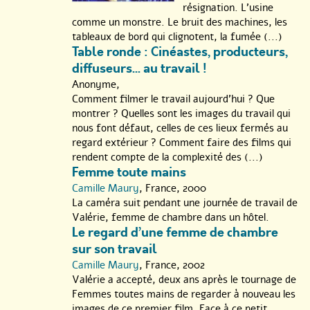
résignation. L’usine
De nombreux débats et rencontres à l’issue des projections :
comme un monstre. Le bruit des machines, les
tableaux de bord qui clignotent, la fumée (...)
*
Des jours meilleurs
: projection suivie d’un débat sur la mise
Table ronde : Cinéastes, producteurs,
en place des titres services avec Suzanne Beer (Febisp), un
diffuseurs... au travail !
représentant du cabinet d’Eric Tomas, Ministre de l’Emploi et de
l’Economie de la Région de Bruxelles-Capitale, Jean-Claude
Anonyme,
Daoust (Administrateur délé- gué de Daoust Interim), et Gilbert
Comment filmer le travail aujourd’hui ? Que
Botti, cinéaste (sous réserve).
montrer ? Quelles sont les images du travail qui
nous font défaut, celles de ces lieux fermés au
*
Les sucriers de Colleville
: projection suivie d’une rencontre
regard extérieur ? Comment faire des films qui
avec Ariane Doublet, cinéaste (sous-réserve), et des porte-
rendent compte de la complexité des (...)
paroles des ouvriers de la Sucrerie de Genappe.
Femme toute mains
Camille Maury
, France, 2000
*
27 femmes de ménage contre une multinationale
: projection
La caméra suit pendant une journée de travail de
suivie d’une série de témoignages et d’un débat animé par
Valérie, femme de chambre dans un hôtel.
Lorenzo Munar Suard, Chercheur au Centre de sociologie de la
Le regard d’une femme de chambre
santé CSS de l’ULB.
sur son travail
*
On n’est pas des steaks hachés
: projection suivie d’une
Camille Maury
, France, 2002
rencontre avec les cinéastes Alima Arouali & Anne Galland et
Valérie a accepté, deux ans après le tournage de
des représentants des grévistes du MacDo St-Denis (sous
Femmes toutes mains de regarder à nouveau les
réserve).
images de ce premier film. Face à ce petit