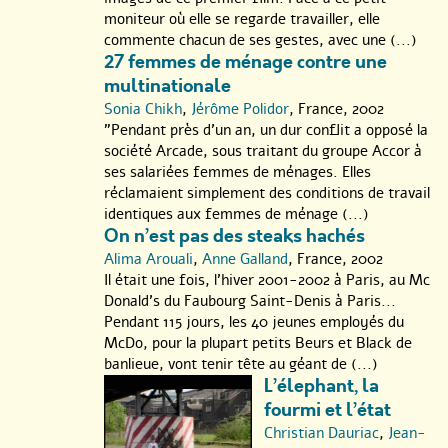
moniteur où elle se regarde travailler, elle
*
L’élephant, la fourmi et l’état
: projection suivie d’un débat
commente chacun de ses gestes, avec une (...)
animé par Marc Molitor, journaliste Radio RTBF (sous réserve),
27 femmes de ménage contre une
avec les cinéastes Christian Dauriac & Jean-Michel Meurice et
multinationale
des représentants de l’associa- tion Choeurs de Fondeurs qui
Sonia Chikh
,
Jérôme Polidor
, France, 2002
rassemble les ex-salariés de l’usine Metaleurop-Nord (sous
"Pendant près d’un an, un dur conflit a opposé la
réserve).
société Arcade, sous traitant du groupe Accor à
*
Devenir
: La projection sera suivie d’une rencontre avec la
ses salariées femmes de ménages. Elles
cinéaste Loredana Bianconi.
réclamaient simplement des conditions de travail
identiques aux femmes de ménage (...)
*
Chômage et précarité, l’Europe vue d’en bas
: projection suivie
On n’est pas des steaks hachés
d’une rencontre avec la cinéaste Catherine Pozzo di Borgo.
Alima Arouali
,
Anne Galland
, France, 2002
Il était une fois, l’hiver 2001-2002 à Paris, au Mc
*
Jour de grève à Paris Nord
: projection suivie d’une rencontre
Donald’s du Faubourg Saint-Denis à Paris...
avec les cinéastes Ginette Lavigne et Jean-Louis Comolli.
Pendant 115 jours, les 40 jeunes employés du
Pour le dépliant Regards sur le travail 2004 cliquez ici :
McDo, pour la plupart petits Beurs et Black de
banlieue, vont tenir tête au géant de (...)
L’élephant, la
fourmi et l’état
Christian Dauriac
,
Jean-