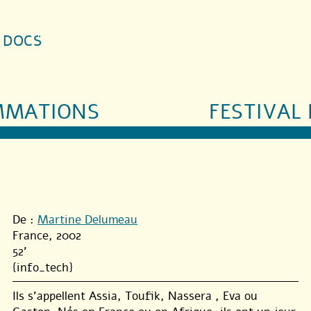
S DOCS
MMATIONS
FESTIVAL 
De :
Martine Delumeau
France, 2002
52'
{info_tech}
Ils s’appellent Assia, Toufik, Nassera , Eva ou