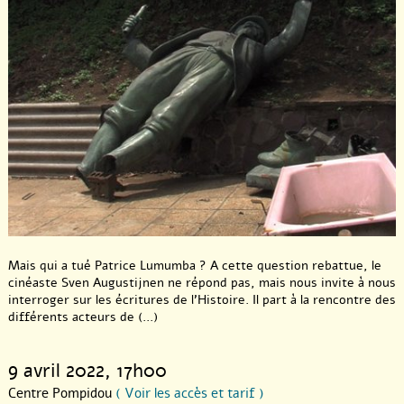
sa sortie comme une métaphore de la fin du franquisme.
—
Carte blanche à Pauline David / LPC, proposée par la
Cinémathèque du documentaire
Mais qui a tué Patrice Lumumba ? A cette question rebattue, le
cinéaste Sven Augustijnen ne répond pas, mais nous invite à nous
interroger sur les écritures de l’Histoire. Il part à la rencontre des
différents acteurs de (...)
9 avril 2022
, 17h00
Centre Pompidou
( Voir les accès et tarif )