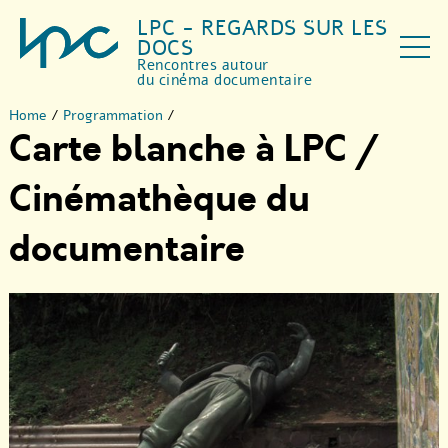
LPC - REGARDS SUR LES
DOCS
Rencontres autour
du cinéma documentaire
Home
/
Programmation
/
Carte blanche à LPC /
Cinémathèque du
documentaire