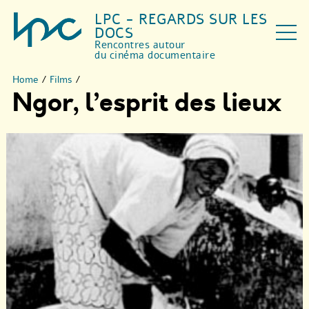
LPC - REGARDS SUR LES
DOCS
Rencontres autour
du cinéma documentaire
Home
/
Films
/
Ngor, l’esprit des lieux