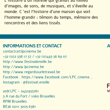
L’histoire d’un homme qui grandit au milieu
d’images, de sons, de musiques, et s’éveille au
monde. C ’est l’histoire d’une maison qui voit
l’homme grandir : témoin du temps, mémoire des
rencontres et des liens tissés.
INFORMATIONS ET CONTACT
A
contact(at)lpcinema.be
+32 (0)2 538 17 57 / +32 (0)493 56 69 07
http://www.festivalenville.be
http://www.lpcinema.be
http://www.regardssurletravail.be
Facebook :
https://www.facebook.com/LPC.cinema...
Instagram :
@festival.enville
asbl LPC - 0451955761
5 A rue du Fort / 1060 Bruxelles
RPM Bruxelles
BE36 0011 3205 6381