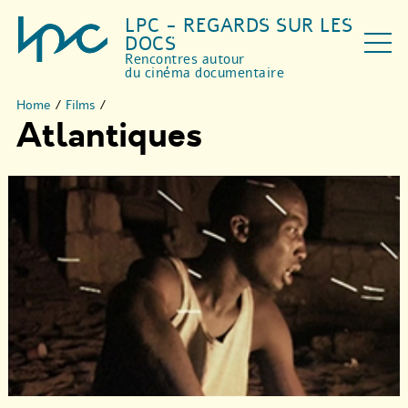
LPC - REGARDS SUR LES
DOCS
Rencontres autour
du cinéma documentaire
Home
/
Films
/
Atlantiques