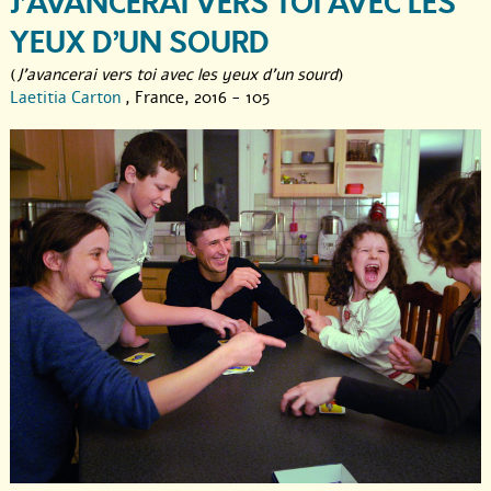
J’AVANCERAI VERS TOI AVEC LES
YEUX D’UN SOURD
(
J'avancerai vers toi avec les yeux d'un sourd
)
Laetitia Carton
, France, 2016 - 105