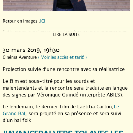
Retour en images :
ICI
Cette projection s’inscrit dans le cadre de nos programmations
LIRE LA SUITE
régulières.
Ce qui est nouveau, c’est que c’est la première séance que nous
30 mars 2019
, 19h30
ouvrons de façon formelle aux spectateurs sourds et
Cinéma Aventure
( Voir les accès et tarif )
malentendants. Et que nous comptons bien continuer sur cette
lancée tout au long de l’année dès que possible.
Projection suivie d’une rencontre avec sa réalisatrice.
Concrètement ? Un film sous titré selon les normes pour sourds
Le film est sous-titré pour les sourds et
et malentendants et traduction en directe en langage des signes
malentendants et la rencontre sera traduite en langue
de la rencontre d’après film.
des signes par Véronique Guindé (interprète ABILS).
Une séance organisée en partenariat avec l’asbl Arts et Culture.
Le lendemain, le dernier film de Laetitia Carton,
Le
Grand Bal,
sera projeté en sa présence et sera suivi
d’un bal folk.