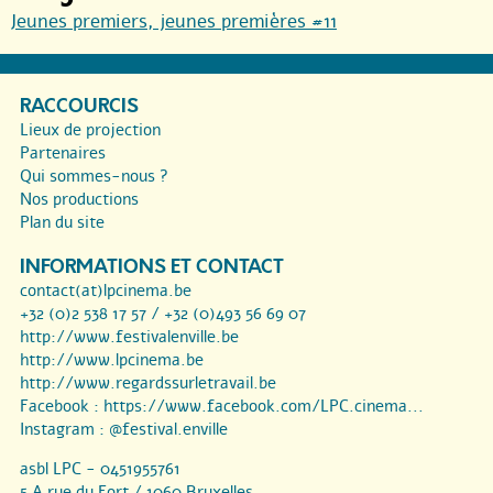
Jeunes premiers, jeunes premières #11
RACCOURCIS
Lieux de projection
Partenaires
Qui sommes-nous ?
Nos productions
Plan du site
INFORMATIONS ET CONTACT
contact(at)lpcinema.be
+32 (0)2 538 17 57 / +32 (0)493 56 69 07
http://www.festivalenville.be
http://www.lpcinema.be
http://www.regardssurletravail.be
Facebook :
https://www.facebook.com/LPC.cinema...
Instagram :
@festival.enville
asbl LPC - 0451955761
5 A rue du Fort / 1060 Bruxelles