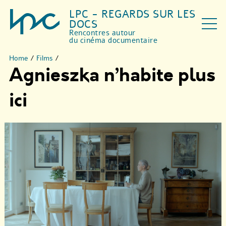
LPC - REGARDS SUR LES
DOCS
Rencontres autour
du cinéma documentaire
Home
/
Films
/
Agnieszka n’habite plus
ici