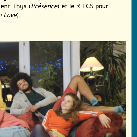
rent Thys (
Présence
) et le RITCS pour
h Love
).