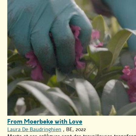
From Moerbeke with Love
Laura De Baudringhien
, BE, 2022