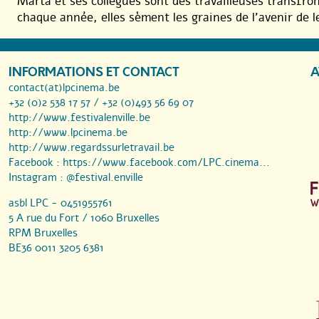
Marta et ses collègues sont des travailleuses transfr
chaque année, elles sèment les graines de l’avenir de l
INFORMATIONS ET CONTACT
A
contact(at)lpcinema.be
+32 (0)2 538 17 57 / +32 (0)493 56 69 07
http://www.festivalenville.be
http://www.lpcinema.be
http://www.regardssurletravail.be
Facebook :
https://www.facebook.com/LPC.cinema...
Instagram :
@festival.enville
asbl LPC - 0451955761
5 A rue du Fort / 1060 Bruxelles
RPM Bruxelles
BE36 0011 3205 6381