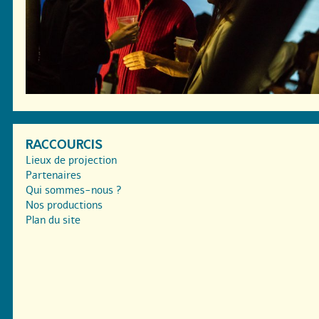
RACCOURCIS
Lieux de projection
Partenaires
Qui sommes-nous ?
Nos productions
Plan du site