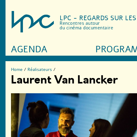
LPC - REGARDS SUR LE
Rencontres autour
du cinéma documentaire
AGENDA
PROGRA
Home
/
Réalisateurs
/
Laurent Van Lancker